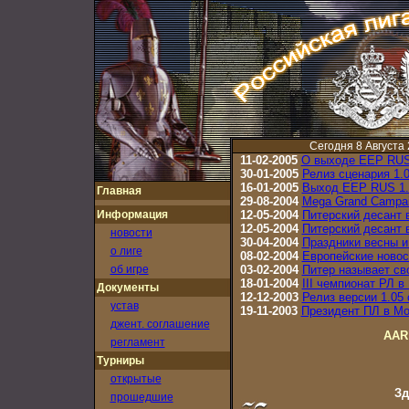
Сегодня 8 Августа 
11-02-2005
О выходе EEP RUS
30-01-2005
Релиз сценария 1.
16-01-2005
Выход EEP RUS 1
Главная
29-08-2004
Mega Grand Campa
Информация
12-05-2004
Питерский десант 
12-05-2004
Питерский десант 
новости
30-04-2004
Праздники весны 
о лиге
08-02-2004
Европейские новос
об игре
03-02-2004
Питер называет св
18-01-2004
III чемпионат РЛ 
Документы
12-12-2003
Релиз версии 1.05
устав
19-11-2003
Президент ПЛ в Мо
джент. соглашение
AAR
регламент
Турниры
открытые
Зд
прошедшие