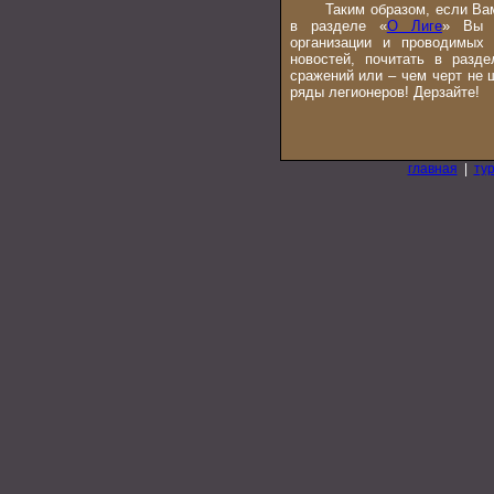
Таким образом, если Вам н
в разделе «
О Лиге
» Вы 
организации и проводимых 
новостей, почитать в разде
сражений или – чем черт не 
ряды легионеров! Дерзайте!
главная
|
ту