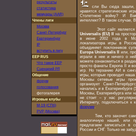
результаты
сли Вы сюда зашли, т
статистика
нравятся стратегические иг
мемуары (AAR)
Столетнюю войну? И Вам
интеллект? В таком случае, В
Члены лиги
Москва
Этот сайт является с
Санкт-Петербург
Universalis (EU) II
на простор
в июне 2002 года в Мос
Екатеринбург
локализатора игры в Росс
IP
объединяет поклонников суп
вступить в лигу
Europa Universalis II
или, про
играли в нее и ничего о не
EEP RUS
можете ознакомиться в разде
Что такое EEP
просто фанаты Европа II и в
Сценарий РЛ
игр. Но терзанию АИ в синг
игры, которые проводит наша
Общение
Москвы сетевые игры прох
форум
организует Санкт-Петербур
голосования
начались и в Екатеринбурге (
Москвы, Екатеринбурга или н
фотогалерея
не стоит – у нас регулярн
Игровые клубы
Интернету, подключиться к
M-19 (СПб)
форуме
.
PVP (Москва)
Тем, кто захочет сам соз
аналогичную нашей, или п
предлагаем записаться в с
России и СНГ. Только не забу