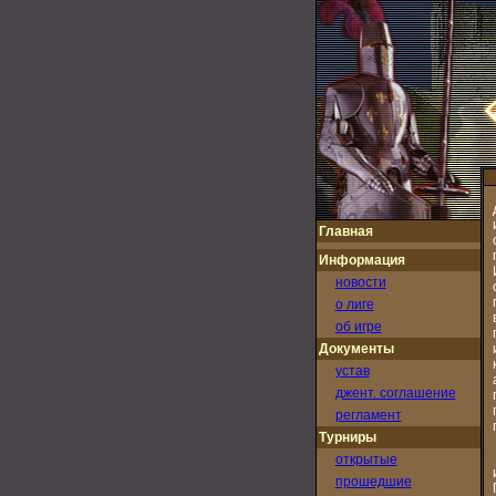
Главная
Информация
новости
о лиге
об игре
Документы
устав
джент. соглашение
регламент
Турниры
открытые
прошедшие