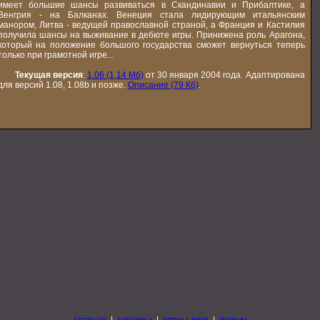
имеет большие шансы развиваться в Скандинавии и Прибалтике, а
Венгрия - на Балканах. Венеция стала лидирующим итальянским
манором, Литва - ведущей православной страной, а Франция и Кастилия
получила шансы на выживание в дебюте игры. Принижена роль Арагона,
который на положение большого государства сможет вернуться теперь
только при грамотной игре...
Текущая версия
:
1.06 (1,14 Мб)
от 30 января 2004 года. Адаптирована
для версий 1.08, 1.08b и позже.
Описание (79 Кб)
.