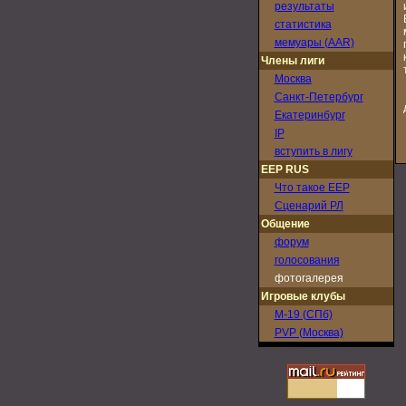
результаты
статистика
мемуары (AAR)
Члены лиги
Москва
Санкт-Петербург
Екатеринбург
IP
вступить в лигу
EEP RUS
Что такое EEP
Сценарий РЛ
Общение
форум
голосования
фотогалерея
Игровые клубы
M-19 (СПб)
PVP (Москва)