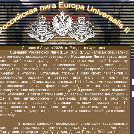
Сегодня 6 Августа 2026г. от Рождества Христова
Сценарий Российской Лиги
(EEP RUS RL SE) написан специально
для регулярно проходящих сетевых игр
Российской Лиги
и затрагивает
изменение баланса стран для более равных возможностей. К данному
сценарию нас подвигла сложившаяся ситуация доминирования
победителя Столетней войны, а также Арагона, как правило, владеющего
Иберией и Италией. Остальные страны в силу своих перспектив и
особенностей развития в сетевой игре мало что могли им
противопоставить. С переходом на версию 1.07 и большими изменениями
в механизме игры, фактическим лидером осталось только
государственное образование на французской равнине - Англия, Франция
или Бургундия. В связи с этим были добавлены множество небольших и
кое в чём антиисторичных изменений, включающих в себя т.н.
альтернативную историю, благодаря которым каждая из 14
представленных стран-маноров имеет перспективы на создание
полноценного государства, способного вести полномастшабную внешнюю
политику.
В нашем сценарии последовали следующие кардинальные
изменения: возможность получить гальскую культуры для Англии и
Португалии, немецкую - для Бургундии, Дании, Польши, Венгрии. Швеция