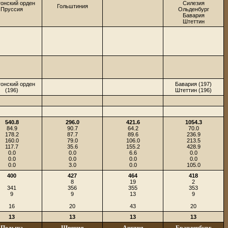
тонский орден
Силезия
Гольштиния
Пруссия
Ольденбург
Бавария
Штеттин
тонский орден
Бавария (197)
(196)
Штеттин (196)
540.8
296.0
421.6
1054.3
84.9
90.7
64.2
70.0
178.2
87.7
89.6
236.9
160.0
79.0
106.0
213.5
117.7
35.6
155.2
428.9
0.0
0.0
6.6
0.0
0.0
0.0
0.0
0.0
0.0
3.0
0.0
105.0
400
427
464
418
8
19
2
341
356
355
353
9
9
13
9
16
20
43
20
13
13
13
13