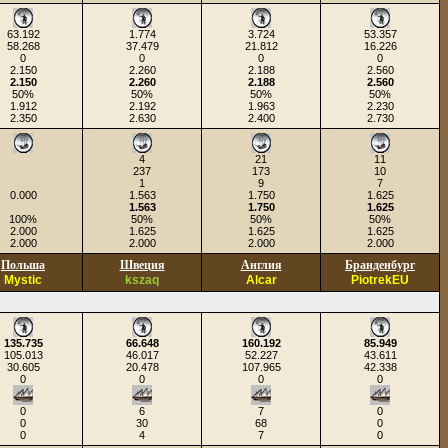
63.192
1.774
3.724
53.357
58.268
37.479
21.812
16.226
0
0
0
0
2.150
2.260
2.188
2.560
2.150
2.260
2.188
2.560
50%
50%
50%
50%
1.912
2.192
1.963
2.230
2.350
2.630
2.400
2.730
4
21
11
237
173
10
1
9
7
0.000
1.563
1.750
1.625
1.563
1.750
1.625
100%
50%
50%
50%
2.000
1.625
1.625
1.625
2.000
2.000
2.000
2.000
Польша
Швеция
Англия
Бранденбург
Mystic
kszaq
Alcar
PiotrekEU
135.735
66.648
160.192
85.949
105.013
46.017
52.227
43.611
30.605
20.478
107.965
42.338
0
0
0
0
0
6
7
0
0
30
68
0
0
4
7
0