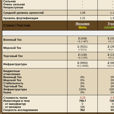
Сильная
-
-
Очень сильная
-
-
Неприступная
-
-
Средний уровень крепостей
1.08
1.
Уровень фортификации
1.21
1.
Московия
Тур
Страна / Участник
Mahu
Jabol/
3
(638)
3
(33
Военный Тех
+1
(+467)
+1
(-
1
(3011)
2
(28
Морской Тех
(+2111)
+1
(+
2
(136)
2
(13
Торговый Тех
+1
(-245)
+1
(-
2
(9950)
2
(68
Инфраструктура
+1
(+8396)
+1
(+5
Бюджетные
отчисления:
Военный Тех
0%
0
Морской Тех
0%
0
Стабильность
0%
0
Торговый Тех
0%
0
Инфраструктура
100%
10
Казна
0%
0
Стоимость техов
3.23
3.
Инвестиции в техи
799.7
720
- от мануфактур
0
0
- от монарха
336
40
Скорость исследования
352
33