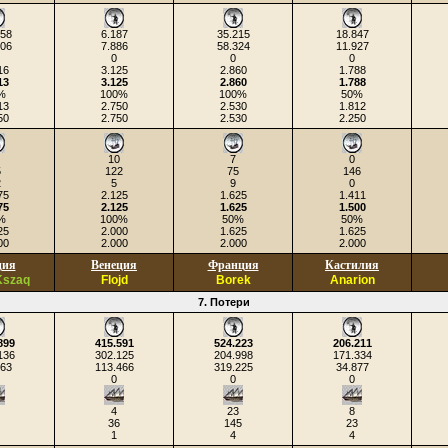
558
6.187
35.215
18.847
606
7.886
58.324
11.927
0
0
0
16
3.125
2.860
1.788
13
3.125
2.860
1.788
%
100%
100%
50%
13
2.750
2.530
1.812
50
2.750
2.530
2.250
10
7
0
5
122
75
146
2
5
9
0
75
2.125
1.625
1.411
75
2.125
1.625
1.500
%
100%
50%
50%
25
2.000
1.625
1.625
00
2.000
2.000
2.000
ция
Венеция
Франция
Кастилия
Kszaq
Flojd
Borek
Anarion
7. Потери
899
415.591
524.223
206.211
136
302.125
204.998
171.334
763
113.466
319.225
34.877
0
0
0
4
23
8
36
145
23
1
4
4