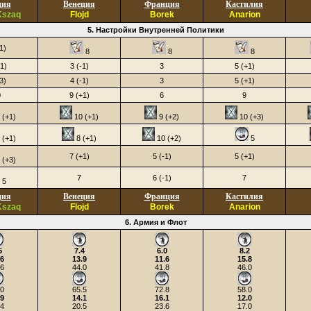
ция
Венеция
Франция
Кастилия
Kszaq
Flojd
Borek
Anarion
5. Настройки Внутренней Политики
1)
8
8
8
1)
3 (-1)
3
5 (+1)
3)
4 (-1)
3
5 (+1)
0
9 (+1)
6
9
 (+1)
10 (+1)
9 (+2)
10 (+3)
 (+1)
8 (+1)
10 (+2)
5
7 (+1)
5 (-1)
5 (+1)
 (+3)
7
6 (-1)
7
5
ция
Венеция
Франция
Кастилия
Kszaq
Flojd
Borek
Anarion
6. Армия и Флот
5
7.4
6.0
8.2
.6
13.9
11.6
15.8
.6
44.0
41.8
46.0
.0
65.5
72.8
58.0
.9
14.1
16.1
12.0
.4
20.5
23.6
17.0