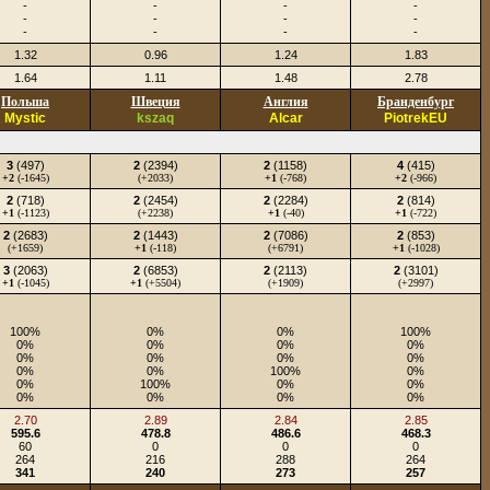
-
-
-
-
-
-
-
-
-
-
-
-
1.32
0.96
1.24
1.83
1.64
1.11
1.48
2.78
Польша
Швеция
Англия
Бранденбург
Mystic
kszaq
Alcar
PiotrekEU
3
(497)
2
(2394)
2
(1158)
4
(415)
+2
(-1645)
(+2033)
+1
(-768)
+2
(-966)
2
(718)
2
(2454)
2
(2284)
2
(814)
+1
(-1123)
(+2238)
+1
(-40)
+1
(-722)
2
(2683)
2
(1443)
2
(7086)
2
(853)
(+1659)
+1
(-118)
(+6791)
+1
(-1028)
3
(2063)
2
(6853)
2
(2113)
2
(3101)
+1
(-1045)
+1
(+5504)
(+1909)
(+2997)
100%
0%
0%
100%
0%
0%
0%
0%
0%
0%
0%
0%
0%
0%
100%
0%
0%
100%
0%
0%
0%
0%
0%
0%
2.70
2.89
2.84
2.85
595.6
478.8
486.6
468.3
60
0
0
0
264
216
288
264
341
240
273
257