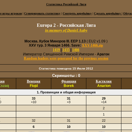
Статистика Российской Лиги
се игры игроков
|
Сгенерировать статистику
|
Смотреть жеребьёвку
|
Сделать жеребьёвку
|
Обсуж
Europa 2 - Российская Лига
in memory of Daniel Auby
Москва. Кубок Миноров III. EEP 1.13
( EU2 v1.09 )
XXV тур. 3 Января 1466. Save:
XXV-1466.zip
1419
|
1435
|
1466
Император Священной Римской Империи -
Арагон
Random leaders were generated for the previous session
Статистика помещена 15 Июля 2012
Скриншоты :
0
ция
Венеция
Франция
Кастилия
Kszaq
Flojd
Borek
Anarion
1. Провинции и общая информация
6
33
31
29
0
+10
+3
+14
2
1
1
32
31
22
6
10
10