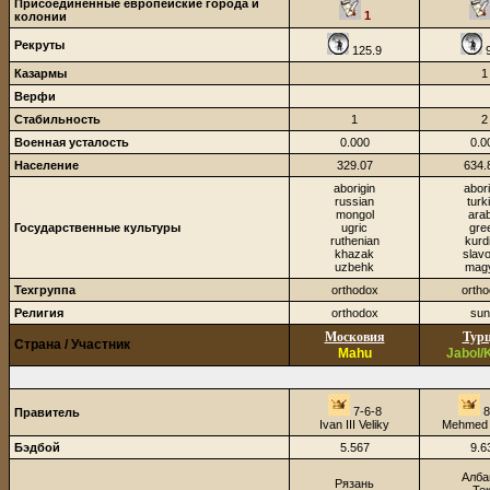
Присоединённые европейские города и
1
колонии
Рекруты
125.9
9
Казармы
1
Верфи
Стабильность
1
2
Военная усталость
0.000
0.0
Население
329.07
634.
aborigin
abori
russian
turk
mongol
arab
Государственные культуры
ugric
gre
ruthenian
kurd
khazak
slavo
uzbehk
mag
Техгруппа
orthodox
orth
Религия
orthodox
sun
Московия
Тур
Страна / Участник
Mahu
Jabol/
7-6-8
8
Правитель
Ivan III Veliky
Mehmed I
Бэдбой
5.567
9.6
Алба
Рязань