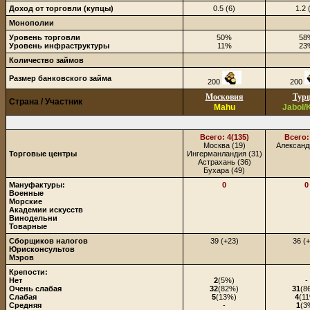
Доход от торговли (купцы)
0.5 (6)
1.2 
Монополии
Уровень торговли
50%
58
Уровень инфраструктуры
11%
23
Количество займов
Размер банковского займа
200
200
Московия
Тур
Страна / Участник
Mahu
Jabol/
Всего: 4(135)
Всего:
Москва (19)
Александ
Торговые центры
Ингерманландия (31)
Астрахань (36)
Бухара (49)
Мануфактуры:
0
0
Военные
Морские
Академии искусств
Винодельни
Товарные
Сборщиков налогов
39 (+23)
36 (
Юрисконсультов
Мэров
Крепости:
Нет
2
(5%)
-
Очень слабая
32
(82%)
31
(8
Слабая
5
(13%)
4
(1
Средняя
-
1
(3