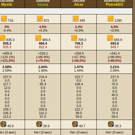
Польша
Швеция
Англия
Бранденбург
Mystic
kszaq
Alcar
PiotrekEU
716
872
345
1290
0%
4.9%
2.4%
6.8%
-0.4%
+4.2%
+0.9%
+3.9%
835.3
684.4
709.3
693.9
835.3
684.4
709.3
693.9
835.3
652.4
692.7
649.7
+455.8
+318.1
+258.5
+341.4
(+120.1%)
(+86.8%)
(+57.3%)
(+96.8%)
(+121.0%)
(+79.4%)
(+56.0%)
(+89.6%)
2.58%
2.04%
1.47%
2.21%
2.59%
1.90%
1.44%
2.09%
237.0
216.4
222.7
227.9
0.0
1.4
0.0
0.0
117.7
85.4
106.4
70.5
12.0
0.0
0.0
0.0
0.0
0.0
0.0
0.0
9.4
8.4
0.0
40.5
0.0
0.0
0.0
0.0
0.0
0.0
0.0
0.0
0.0
0.0
0.0
0.0
239.7
205.6
222.7
225.6
106.3
110.2
98.5
70.4
113.2
57.0
59.0
59.0
49.9
39.9
40.7
39.3
ет (0 мес)
Нет (0 мес)
Нет (0 мес)
Нет (0 мес)