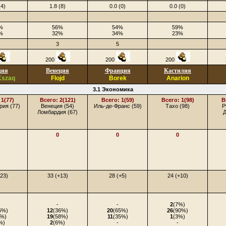
(4)
1.8 (8)
0.0 (0)
0.0 (0)
%
56%
54%
59%
%
32%
34%
23%
3
5
200
200
200
ция
Венеция
Франция
Кастилия
Kszaq
Flojd
Borek
Anarion
3.1 Экономика
 1(77)
Всего: 2(121)
Всего: 1(59)
Всего: 1(98)
В
рия (77)
Венеция (54)
Иль-де-Франс (59)
Тахо (98)
Р
Ломбардия (67)
Д
0
0
0
+23)
33 (+13)
28 (+5)
24 (+10)
-
-
2
(7%)
6%)
12
(36%)
20
(65%)
26
(90%)
1%)
19
(58%)
11
(35%)
1
(3%)
%)
2
(6%)
-
-