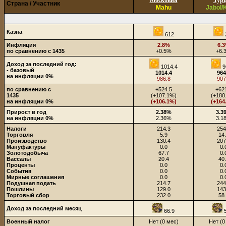
Московия
Тур
Страна / Участник
Mahu
Jabol/
Казна
612
Инфляция
2.8%
6.
по сравнению с 1435
+0.5%
+6.
Доход за последний год:
1014.4
9
- базовый
1014.4
964
на инфляции 0%
986.8
907
по сравнению с
+524.5
+62
1435
(+107.1%)
(+180
на инфляции 0%
(+106.1%)
(+164
Прирост в год
2.38%
3.3
на инфляции 0%
2.36%
3.1
Налоги
214.3
254
Торговля
5.9
14
Производство
130.4
207
Мануфактуры
0.0
0.
Золотодобыча
67.7
0.
Вассалы
20.4
40
Проценты
0.0
0.
События
0.0
0.
Мирные соглашения
0.0
0.
Подушная подать
214.7
244
Пошлины
129.0
143
Торговый сбор
232.0
58
Доход за последний месяц
66.9
5
Военный налог
Нет (0 мес)
Нет (0