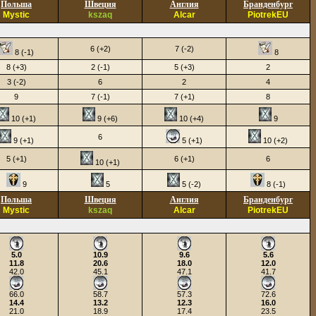
Польша
Швеция
Англия
Бранденбург
Mystic
kszaq
Alcar
PiotrekEU
6 (+2)
7 (-2)
8 (-1)
8
8 (+3)
2 (-1)
5 (+3)
2
3 (-2)
6
2
4
9
7 (-1)
7 (+1)
8
10 (+1)
9 (+6)
10 (+4)
9
6
9 (+1)
5 (+1)
10 (+2)
5 (+1)
6 (+1)
6
10 (+1)
9
5
5 (-2)
8 (-1)
Польша
Швеция
Англия
Бранденбург
Mystic
kszaq
Alcar
PiotrekEU
5.0
10.9
9.6
5.6
11.8
20.6
18.0
12.0
42.0
45.1
47.1
41.7
66.0
58.7
57.3
72.6
14.4
13.2
12.3
16.0
21.0
18.9
17.4
23.5