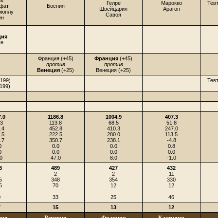
ке
Гелре
Марокко
Тев
фат
Босния
Швейцария
Арагон
оюнлу
Савоя
ен
ция
ке
Франция (+45)
Франция
(+45)
против
против
Венеция
(+25)
Венеция (+25)
(199)
Тев
(199)
7.0
1186.8
1004.9
407.3
.3
113.8
68.5
51.8
.4
452.8
410.3
247.0
.5
222.5
280.0
113.5
.7
350.7
238.1
-4.8
0
0.0
0.0
0.8
0
0.0
0.0
0.0
0
47.0
8.0
-1.0
8
489
427
432
2
2
11
5
348
354
330
6
70
12
12
0
33
25
46
7
15
13
12