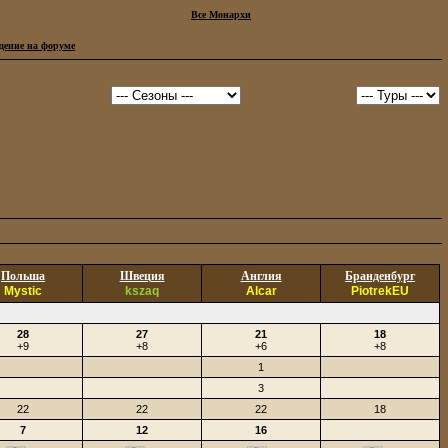
Все Монархи
дение на форуме
Польша
Швеция
Англия
Бранденбург
Mystic
kszaq
Alcar
PiotrekEU
28
27
21
18
+9
+8
+6
+8
1
3
22
22
22
18
7
12
16