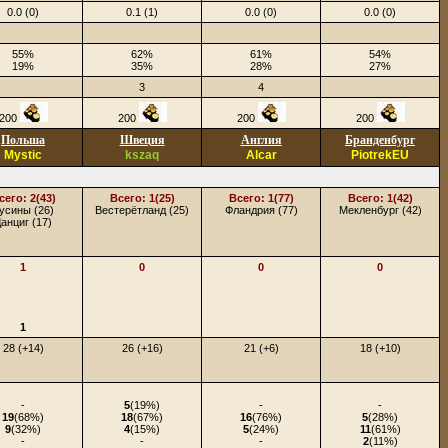
0.0 (0)
0.1 (1)
0.0 (0)
0.0 (0)
55%
62%
61%
54%
19%
35%
28%
27%
3
4
200
200
200
200
Польша
Швеция
Англия
Бранденбург
Mystic
kszaq
Alcar
PiotrekEU
сего: 2(43)
Всего: 1(25)
Всего: 1(77)
Всего: 1(42)
усины (26)
Вестерётланд (25)
Фландрия (77)
Мекленбург (42)
анциг (17)
1
0
0
0
1
28 (+14)
26 (+16)
21 (+6)
18 (+10)
-
5
(19%)
-
-
19
(68%)
18
(67%)
16
(76%)
5
(28%)
9
(32%)
4
(15%)
5
(24%)
11
(61%)
-
-
-
2
(11%)