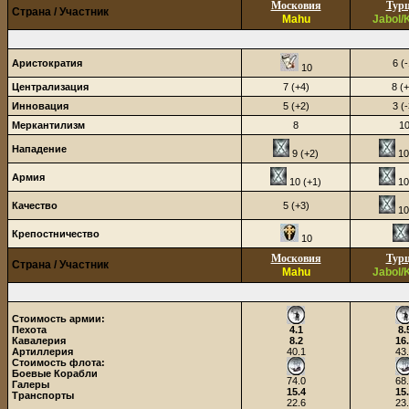
Московия
Тур
Страна / Участник
Mahu
Jabol/
Аристократия
6 (-
10
Централизация
7 (+4)
8 (+
Инновация
5 (+2)
3 (-
Меркантилизм
8
1
Нападение
9 (+2)
10
Армия
10 (+1)
10
Качество
5 (+3)
10
Крепостничество
10
Московия
Тур
Страна / Участник
Mahu
Jabol/
Стоимость армии:
Пехота
4.1
8.
Кавалерия
8.2
16
Артиллерия
40.1
43
Стоимость флота:
Боевые Корабли
74.0
68
Галеры
15.4
15
Транспорты
22.6
23