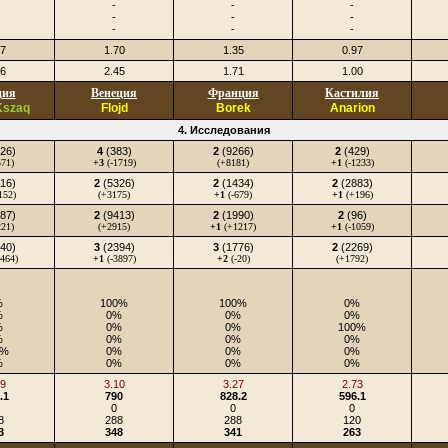
-
-
-
-
-
-
-
-
-
17
1.70
1.35
0.97
36
2.45
1.71
1.00
ция
Венеция
Франция
Кастилия
Kszaq
Flojd
Borek
Anarion
4. Исследования
26)
4
(383)
2
(9266)
2
(429)
571)
+3
(-1719)
(+8181)
+1
(-1233)
16)
2
(5326)
2
(1434)
2
(2883)
152)
(+3175)
+1
(-679)
+1
(+196)
87)
2
(9413)
2
(1990)
2
(96)
221)
(+2915)
+1
(+1217)
+1
(-1059)
40)
3
(2394)
3
(1776)
2
(2269)
464)
+1
(-3897)
+2
(-20)
(+1792)
%
100%
100%
0%
%
0%
0%
0%
%
0%
0%
100%
%
0%
0%
0%
0%
0%
0%
0%
%
0%
0%
0%
39
3.10
3.27
2.73
.1
790
828.2
596.1
0
0
0
8
288
288
120
3
348
341
263