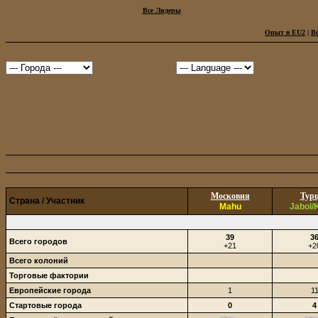
Все Лидеры
Опыт в EU2
|
В
Московия
Тур
Страна / Участник
Mahu
Jabol/
39
3
Всего городов
+21
+2
Всего колоний
Торговые фактории
Европейские города
1
1
Стартовые города
0
4