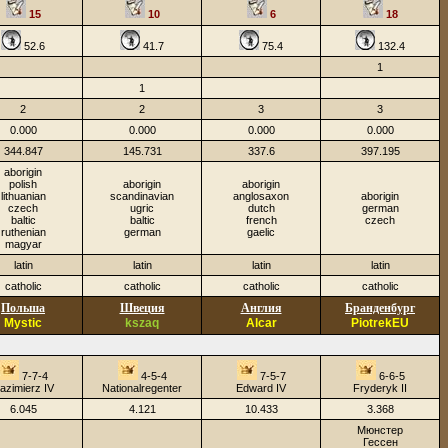
15
10
6
18
52.6
41.7
75.4
132.4
1
1
2
2
3
3
0.000
0.000
0.000
0.000
344.847
145.731
337.6
397.195
aborigin
polish
aborigin
aborigin
lithuanian
scandinavian
anglosaxon
aborigin
czech
ugric
dutch
german
baltic
baltic
french
czech
ruthenian
german
gaelic
magyar
latin
latin
latin
latin
catholic
catholic
catholic
catholic
Польша
Швеция
Англия
Бранденбург
Mystic
kszaq
Alcar
PiotrekEU
7-7-4
4-5-4
7-5-7
6-6-5
azimierz IV
Nationalregenter
Edward IV
Fryderyk II
6.045
4.121
10.433
3.368
Мюнстер
Гессен