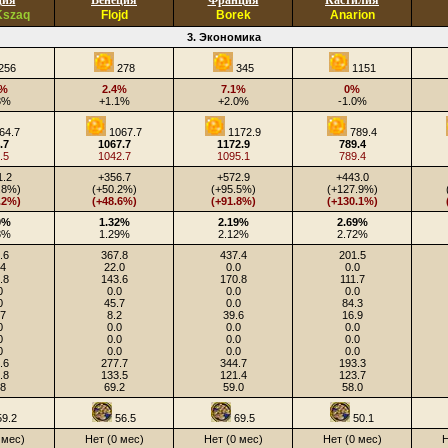
ция
Венеция
Франция
Кастилия
Kszaq
Flojd
Borek
Anarion
3. Экономика
256
278
345
1151
3%
2.4%
7.1%
0%
3%
+1.1%
+2.0%
-1.0%
64.7
1067.7
1172.9
789.4
.7
1067.7
1172.9
789.4
.5
1042.7
1095.1
789.4
1.2
+356.7
+572.9
+443.0
.8%)
(+50.2%)
(+95.5%)
(+127.9%)
.2%)
(+48.6%)
(+91.8%)
(+130.1%)
9%
1.32%
2.19%
2.69%
8%
1.29%
2.12%
2.72%
.6
367.8
437.4
201.5
.4
22.0
0.0
0.0
.8
143.6
170.8
111.7
0
0.0
0.0
0.0
0
45.7
0.0
84.3
.7
8.2
39.6
16.9
0
0.0
0.0
0.0
0
0.0
0.0
0.0
0
0.0
0.0
0.0
.6
277.7
344.7
193.3
.8
133.5
121.4
123.7
.8
69.2
59.0
58.0
9.2
56.5
69.5
50.1
 мес)
Нет (0 мес)
Нет (0 мес)
Нет (0 мес)
Н