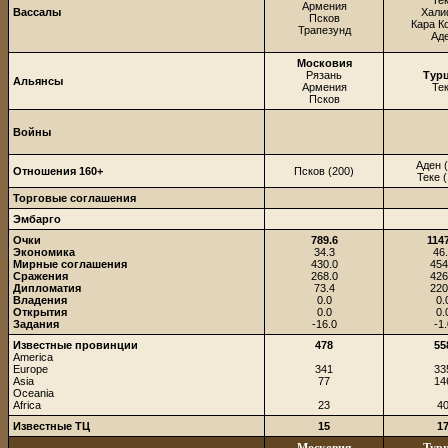
Те
Армения
Вассалы
Хали
Псков
Кара К
Трапезунд
Ад
Московия
Рязань
Тур
Альянсы
Армения
Те
Псков
Войны
Аден 
Отношения 160+
Псков (200)
Теке 
Торговые соглашения
Эмбарго
Очки
789.6
114
Экономика
34.3
46
Мирные соглашения
430.0
454
Сражения
268.0
426
Дипломатия
73.4
220
Владения
0.0
0.
Открытия
0.0
0.
Задания
-16.0
-1.
Известные провинции
478
55
America
Europe
341
33
Asia
77
14
Oceania
Africa
23
4
Известные ТЦ
15
1