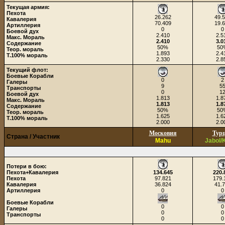
Текущая армия:
Пехота
26.262
49.
Кавалерия
70.409
19.
Артиллерия
0
0
Боевой дух
2.410
2.5
Макс. Мораль
2.410
3.0
Содержание
50%
50
Теор. мораль
1.893
2.4
Т.100% мораль
2.330
2.8
Текущий флот:
Боевые Корабли
0
2
Галеры
9
5
Транспорты
0
1
Боевой дух
1.813
1.8
Макс. Мораль
1.813
1.8
Содержание
50%
50
Теор. мораль
1.625
1.6
Т.100% мораль
2.000
2.0
Московия
Тур
Страна / Участник
Mahu
Jabol/
Потери в бою:
Пехота+Кавалерия
134.645
220.
Пехота
97.821
179.
Кавалерия
36.824
41.
Артиллерия
0
0
Боевые Корабли
0
0
Галеры
0
0
Транспорты
0
0