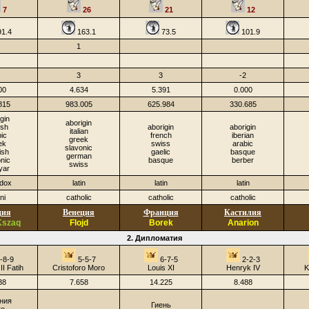
7
26
21
12
1.4
163.1
73.5
101.9
1
3
3
-2
00
4.634
5.391
0.000
815
983.005
625.984
330.685
gin
aborigin
ish
aborigin
aborigin
italian
ic
french
iberian
greek
ek
swiss
arabic
slavonic
ish
gaelic
basque
german
nic
basque
berber
swiss
yar
odox
latin
latin
latin
ni
catholic
catholic
catholic
ция
Венеция
Франция
Кастилия
Kszaq
Flojd
Borek
Anarion
2. Дипломатия
-8-9
5-5-7
6-7-5
2-2-3
I Fatih
Cristoforo Moro
Louis XI
Henryk IV
K
38
7.658
14.225
8.488
ния
Гиень