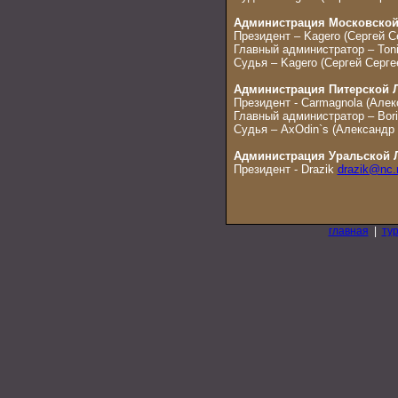
Администрация Московской
Президент – Kagero (Сергей С
Главный администратор – Ton
Судья – Kagero (Сергей Серге
Администрация Питерской Ли
Президент - Carmagnola (Але
Главный администратор – Bor
Судья – AxOdin`s (Александр
Администрация Уральской Л
Президент - Drazik
drazik@nc.
главная
|
ту