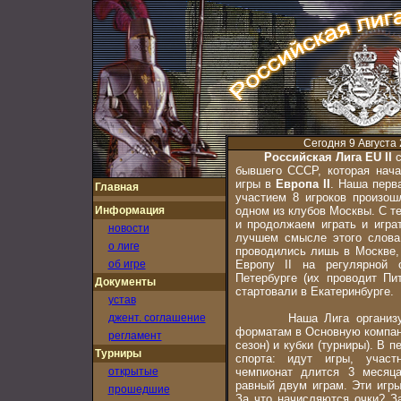
Сегодня 9 Августа 
Российская Лига EU II
с
бывшего СССР, которая нача
игры в
Европа II
. Наша перв
Главная
участием 8 игроков произош
Информация
одном из клубов Москвы. С те
и продолжаем играть и игра
новости
лучшем смысле этого слова
о лиге
проводились лишь в Москве, 
об игре
Европу II на регулярной 
Петербурге (их проводит Пи
Документы
стартовали в Екатеринбурге.
устав
джент. соглашение
Наша Лига организует и
форматам в Основную компани
регламент
сезон) и кубки (турниры). В 
Турниры
спорта: идут игры, участ
открытые
чемпионат длится 3 месяца
равный двум играм. Эти игр
прошедшие
За что начисляются очки? З