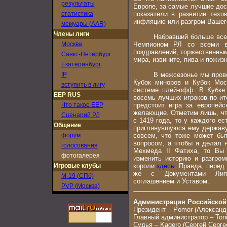
результаты
Европе, за самые лучшие дос
статистика
показатели в развитии тех
инфляцию или разгром Вашего
мемуары (AAR)
Члены лиги
Набравший больше всех оч
Москва
Чемпионом РЛ со всеми в
поздравлений, торжественным
Санкт-Петербург
мира, извините, пива и пожи
Екатеринбург
IP
В межсезонье мы проводим 
Кубок миноров и Кубок Мос
вступить в лигу
системе плей-офф. В Кубке 
EEP RUS
восемь лучших игроков по ит
Что такое EEP
предстоит игра за европей
желающие. Отметим лишь, что
Сценарий РЛ
с 1419 года, то у каждого е
Общение
приглянувшуюся ему державу
форум
совсем, что тоже может бы
вопросом, а чтобы я делал 
голосования
Мехмеда II Фатиха, то Вы 
фотогалерея
изменить историю и разгром
Игровые клубы
короли
здесь
. Правда, перед 
же с Документами Лиги:
M-19 (СПб)
соглашением и Уставом.
PVP (Москва)
Администрация Российской 
Президент – Pomor (Александ
Главный администратор – Ton
Судья – Kagero (Сергей Серге