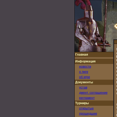
Главная
Информация
новости
о лиге
об игре
Документы
устав
джент. соглашение
регламент
Турниры
открытые
прошедшие