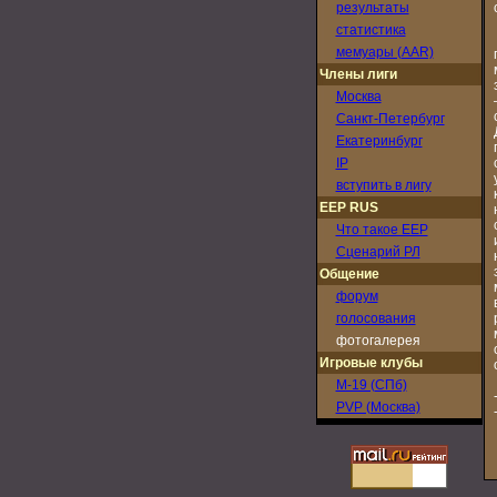
результаты
статистика
мемуары (AAR)
Члены лиги
Москва
Санкт-Петербург
Екатеринбург
IP
вступить в лигу
EEP RUS
Что такое EEP
Сценарий РЛ
Общение
форум
голосования
фотогалерея
Игровые клубы
M-19 (СПб)
PVP (Москва)