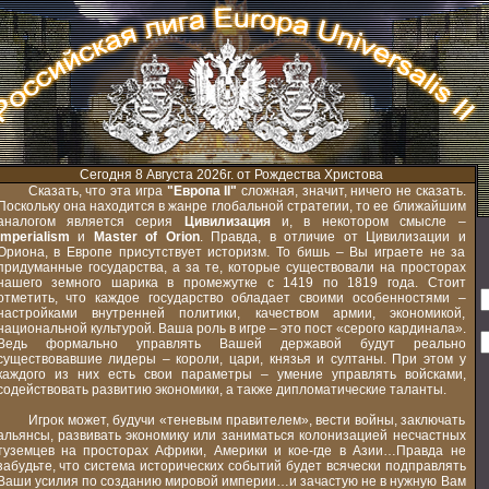
Сегодня 8 Августа 2026г. от Рождества Христова
Сказать, что эта игра
"Европа II"
сложная, значит, ничего не сказать.
Поскольку она находится в жанре глобальной стратегии, то ее ближайшим
аналогом является серия
Цивилизация
и, в некотором смысле –
Imperialism
и
Master of Orion
. Правда, в отличие от Цивилизации и
Ориона, в Европе присутствует историзм. То бишь – Вы играете не за
придуманные государства, а за те, которые существовали на просторах
нашего земного шарика в промежутке с 1419 по 1819 года. Стоит
отметить, что каждое государство обладает своими особенностями –
настройками внутренней политики, качеством армии, экономикой,
национальной культурой. Ваша роль в игре – это пост «серого кардинала».
Ведь формально управлять Вашей державой будут реально
существовавшие лидеры – короли, цари, князья и султаны. При этом у
каждого из них есть свои параметры – умение управлять войсками,
содействовать развитию экономики, а также дипломатические таланты.
Игрок может, будучи «теневым правителем», вести войны, заключать
альянсы, развивать экономику или заниматься колонизацией несчастных
туземцев на просторах Африки, Америки и кое-где в Азии…Правда не
забудьте, что система исторических событий будет всячески подправлять
Ваши усилия по созданию мировой империи…и зачастую не в нужную Вам