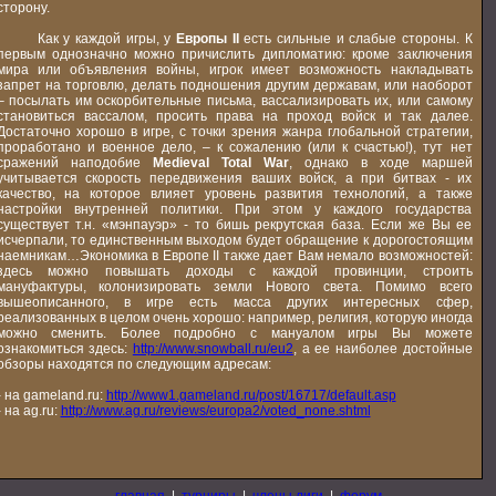
сторону.
Как у каждой игры, у
Европы II
есть сильные и слабые стороны. К
первым однозначно можно причислить дипломатию: кроме заключения
мира или объявления войны, игрок имеет возможность накладывать
запрет на торговлю, делать подношения другим державам, или наоборот
– посылать им оскорбительные письма, вассализировать их, или самому
становиться вассалом, просить права на проход войск и так далее.
Достаточно хорошо в игре, с точки зрения жанра глобальной стратегии,
проработано и военное дело, – к сожалению (или к счастью!), тут нет
сражений наподобие
Medieval Total War
, однако в ходе маршей
учитывается скорость передвижения ваших войск, а при битвах - их
качество, на которое влияет уровень развития технологий, а также
настройки внутренней политики. При этом у каждого государства
существует т.н. «мэнпауэр» - то бишь рекрутская база. Если же Вы ее
исчерпали, то единственным выходом будет обращение к дорогостоящим
наемникам…Экономика в Европе II также дает Вам немало возможностей:
здесь можно повышать доходы с каждой провинции, строить
мануфактуры, колонизировать земли Нового света. Помимо всего
вышеописанного, в игре есть масса других интересных сфер,
реализованных в целом очень хорошо: например, религия, которую иногда
можно сменить. Более подробно с мануалом игры Вы можете
ознакомиться здесь:
http://www.snowball.ru/eu2
, а ее наиболее достойные
обзоры находятся по следующим адресам:
- на gameland.ru:
http://www1.gameland.ru/post/16717/default.asp
- на ag.ru:
http://www.ag.ru/reviews/europa2/voted_none.shtml